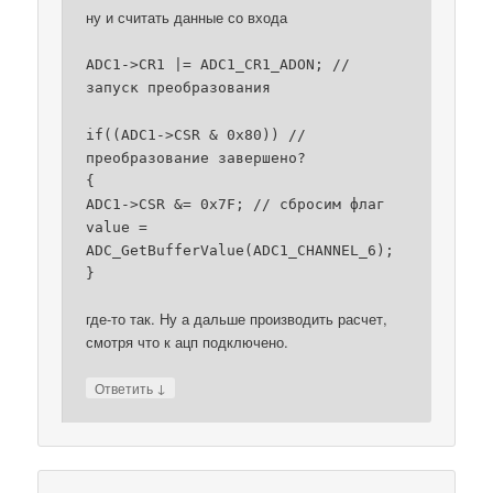
ну и считать данные со входа
ADC1->CR1 |= ADC1_CR1_ADON; //
запуск преобразования
if((ADC1->CSR & 0x80)) //
преобразование завершено?
{
ADC1->CSR &= 0x7F; // сбросим флаг
value =
ADC_GetBufferValue(ADC1_CHANNEL_6);
}
где-то так. Ну а дальше производить расчет,
смотря что к ацп подключено.
↓
Ответить