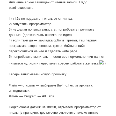
Чип изначально защищен от чтения/записи. Надо
разблокировать:
1) +12в не подавать. питать от ст-линка.
2) запустить программатор.
3) не делая попытки записать, попробовать прочитать
данные. (должна быть ошибка, по идее)
4) если таки да — закладка options (третья, там первая
программа, вторая еепром, третья байты опций)
переключиться на нее и сделать write page.
5) попробовать вычитать — если все нормально, чип начнет
читаться нулями и перестанет совсем работать железка
Теперь записываем новую прошивку.
Файл — открыть — выбираем thermo.hex из архива с
исходниками.
Жмем — Program — All Tabs.
Подключаем датчик DS18B20, отрываем программатор от
платы (в принципе, достаточно отключить только линию