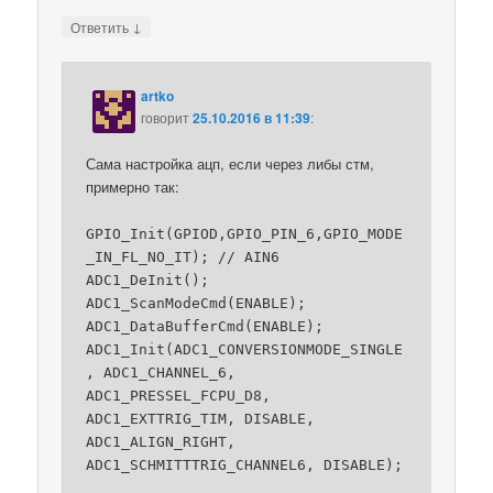
↓
Ответить
artko
говорит
25.10.2016 в 11:39
:
Сама настройка ацп, если через либы стм,
примерно так:
GPIO_Init(GPIOD,GPIO_PIN_6,GPIO_MODE
_IN_FL_NO_IT); // AIN6
ADC1_DeInit();
ADC1_ScanModeCmd(ENABLE);
ADC1_DataBufferCmd(ENABLE);
ADC1_Init(ADC1_CONVERSIONMODE_SINGLE
, ADC1_CHANNEL_6,
ADC1_PRESSEL_FCPU_D8,
ADC1_EXTTRIG_TIM, DISABLE,
ADC1_ALIGN_RIGHT,
ADC1_SCHMITTTRIG_CHANNEL6, DISABLE);