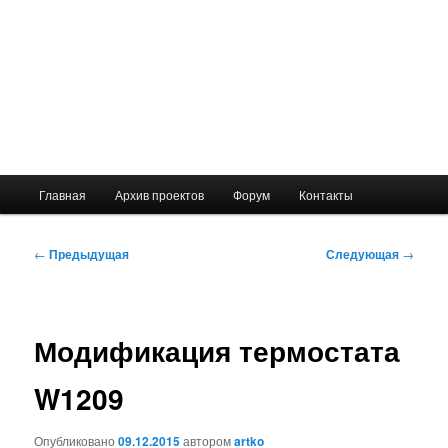
Главное
Главная
Архив проектов
Форум
Контакты
меню
Навигация
←
Предыдущая
Следующая
→
по
записям
Модификация термостата
W1209
Опубликовано
09.12.2015
автором
artko