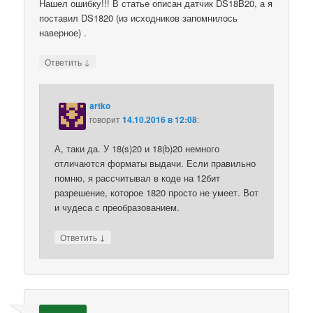
Нашел ошибку!!! В статье описан датчик DS18B20, а я
поставил DS1820 (из исходников запомнилось
наверное) .
↓
Ответить
artko
говорит
14.10.2016 в 12:08
:
А, таки да. У 18(s)20 и 18(b)20 немного
отличаются форматы выдачи. Если правильно
помню, я рассчитывал в коде на 12бит
разрешение, которое 1820 просто не умеет. Вот
и чудеса с преобразованием.
↓
Ответить