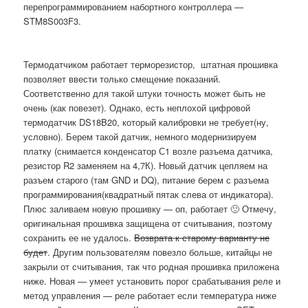
перепрограммированием набортного контроллера —
STM8S003F3.
Термодатчиком работает терморезистор, штатная прошивка
позволяет ввести только смещение показаний.
Соответственно для такой штуки точность может быть не
очень (как повезет). Однако, есть неплохой цифровой
термодатчик DS18B20, который калибровки не требует(ну,
условно). Берем такой датчик, немного модернизируем
платку (снимается конденсатор С1 возле разъема датчика,
резистор R2 заменяем на 4,7К). Новый датчик цепляем на
разъем старого (там GND и DQ), питание берем с разъема
программирования(квадратный пятак слева от индикатора).
Плюс заливаем новую прошивку — оп, работает 🙂 Отмечу,
оригинальная прошивка защищена от считывания, поэтому
сохранить ее не удалось.
Возврата к старому варианту не
будет
. Другим пользователям повезло больше, китайцы не
закрыли от считывания, так что родная прошивка приложена
ниже. Новая — умеет установить порог срабатывания реле и
метод управления — реле работает если температура ниже