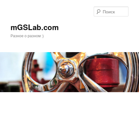
Перейти
к
Поис
основному
содержимому
mGSLab.com
Разное о разном :)