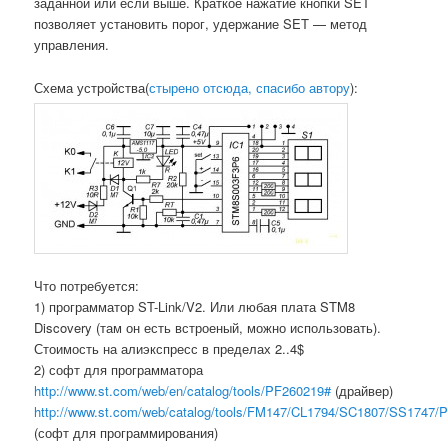
заданной или если выше. Краткое нажатие кнопки SET
позволяет установить порог, удержание SET — метод
управления.
Схема устройства(
стырено отсюда, спасибо автору
):
Что потребуется:
1) программатор ST-Link/V2. Или любая плата STM8
Discovery (там он есть встроеный, можно использовать).
Стоимость на алиэкспресс в пределах 2..4$
2) софт для программатора
http://www.st.com/web/en/catalog/tools/PF260219#
(драйвер)
http://www.st.com/web/catalog/tools/FM147/CL1794/SC1807/SS1747/
(софт для программирования)