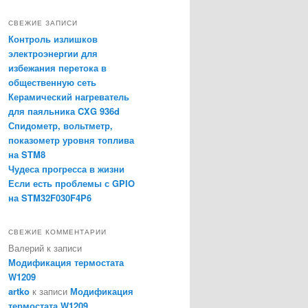
и
с
СВЕЖИЕ ЗАПИСИ
к
Контроль излишков
электроэнергии для
избежания перетока в
общественную сеть
Керамический нагреватель
для паяльника CXG 936d
Спидометр, вольтметр,
показометр уровня топлива
на STM8
Чудеса прогресса в жизни
Если есть проблемы с GPIO
на STM32F030F4P6
СВЕЖИЕ КОММЕНТАРИИ
Валерий
к записи
Модификация термостата
W1209
artko
к записи
Модификация
термостата W1209