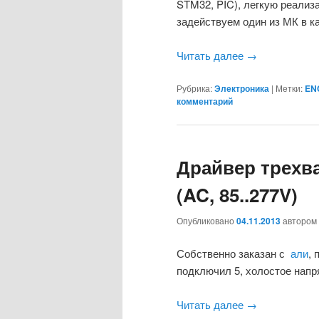
STM32, PIC), легкую реализа
задействуем один из МК в к
Читать далее
→
Рубрика:
Электроника
|
Метки:
EN
комментарий
Драйвер трехв
(AC, 85..277V)
Опубликовано
04.11.2013
автором
Собственно заказан с
али
, 
подключил 5, холостое напр
Читать далее
→