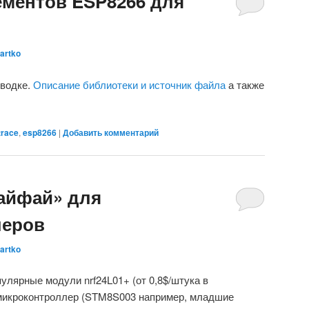
ементов ESP8266 для
artko
зводке.
Описание библиотеки и источник файла
а также
trace
,
esp8266
|
Добавить комментарий
айфай» для
леров
artko
улярные модули nrf24L01+ (от 0,8$/штука в
 микроконтроллер (STM8S003 например, младшие