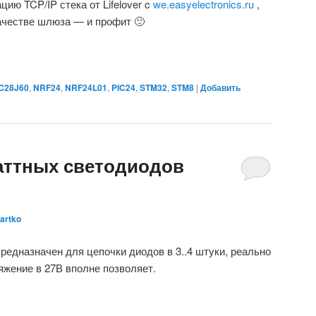
цию TCP/IP стека от Lifelover c
we.easyelectronics.ru
,
ачестве шлюза — и профит 🙂
C28J60
,
NRF24
,
NRF24L01
,
PIC24
,
STM32
,
STM8
|
Добавить
аттных светодиодов
artko
предназначен для цепочки диодов в 3..4 штуки, реально
яжение в 27В вполне позволяет.