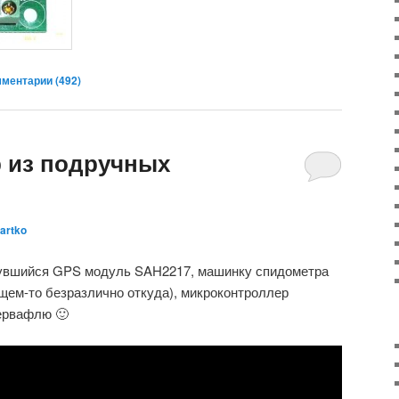
ментарии (
492
)
 из подручных
artko
нувшийся GPS модуль SAH2217, машинку спидометра
общем-то безразлично откуда), микроконтроллер
ервафлю 🙂