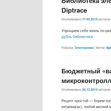
Библиотека эл
Diptrace
Опубликовано
17.03.2015
автором
Упрощаем себе жизнь по ра
дубль библиотеки
Рубрика:
Электроника
|
Метки:
dip
Бюджетный «в
микроконтрол
Опубликовано
20.12.2013
автором
Рецепт простой — берем поп
китаемагах), любой мелкий