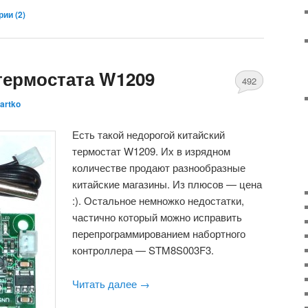
ии (
2
)
ермостата W1209
492
artko
Есть такой недорогой китайский
термостат W1209. Их в изрядном
количестве продают разнообразные
китайские магазины. Из плюсов — цена
:). Остальное немножко недостатки,
частично который можно исправить
перепрограммированием набортного
контроллера — STM8S003F3.
Читать далее
→