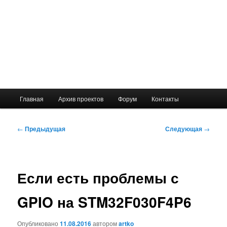
Главное
Главная
Архив проектов
Форум
Контакты
меню
Навигация
←
Предыдущая
Следующая
→
по
записям
Если есть проблемы с
GPIO на STM32F030F4P6
Опубликовано
11.08.2016
автором
artko