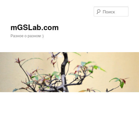
Перейти
к
Поис
основному
содержимому
mGSLab.com
Разное о разном :)