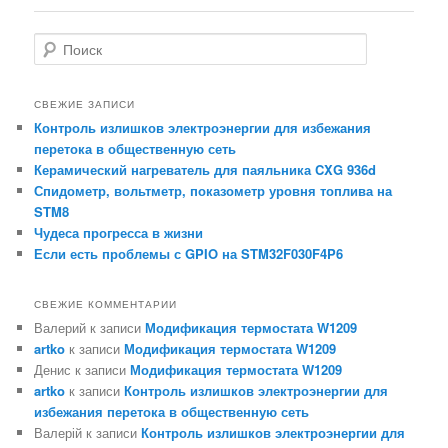
записям
П
о
и
с
СВЕЖИЕ ЗАПИСИ
к
Контроль излишков электроэнергии для избежания
перетока в общественную сеть
Керамический нагреватель для паяльника CXG 936d
Спидометр, вольтметр, показометр уровня топлива на
STM8
Чудеса прогресса в жизни
Если есть проблемы с GPIO на STM32F030F4P6
СВЕЖИЕ КОММЕНТАРИИ
Валерий
к записи
Модификация термостата W1209
artko
к записи
Модификация термостата W1209
Денис
к записи
Модификация термостата W1209
artko
к записи
Контроль излишков электроэнергии для
избежания перетока в общественную сеть
Валерій
к записи
Контроль излишков электроэнергии для