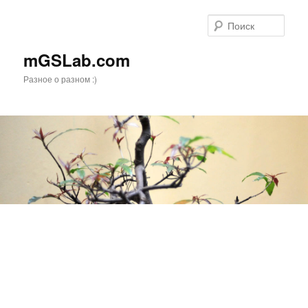
Перейти
к
Поис
основному
содержимому
mGSLab.com
Разное о разном :)