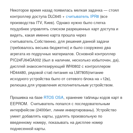
Некоторое время назад появилась мелкая задачка — стоял
контроллер доступа DLC645 +
считыватель IPR8
(все
производства ITV, Киев). Однако нужно было слегка
поудобнее управлять списком разрешенных карт доступа и
видеть, какая именно карта прошла через
считыватель.
Собственно, для решения данной задачи
(требовалось весьма бюджетно) и было сооружено два
агрегата из подручных материалов. Основной контроллер
PIC24FJ64GA002 (был в наличии, несколько избыточен, да),
дисплей знакосинтезирующий WH0802 с контроллером
HD44480, рядовой стаб питания на LM7805(питание
исходного устройства было от сетевого блока на +12в),
релюшка для управления исполнительным устройством.
Прошивка на базе
RTOS OSA
, хранение таблицы кодов карт в
EEPROM. Считыватель попался с последовательным
интерфейсом (2400бит, линии инвертированы). Устройство
умеет добавлять карты, удалять произвольную по
введенному номеру, показывать на дисплее номер
поднесенной карты.