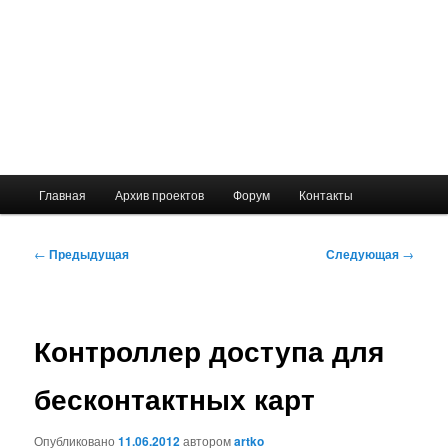
Главное
Главная
Архив проектов
Форум
Контакты
меню
Навигация
←
Предыдущая
Следующая
→
по
записям
Контроллер доступа для
бесконтактных карт
Опубликовано
11.06.2012
автором
artko