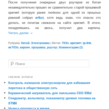
После получения очередных двух роутеров из Китая
незамедлительно прошил их сравнительно старой прошивкой
openwrt (которую ранее любезно для одной из прошлых
ревизий собрал
artko
), хотя ведь знаю, что опасно это
делать, не почитав свежачок на сайте openwrt. В итоге,
понадеявшись на авось, получил два кирпича.
Читать далее
→
Рубрика:
Китай
,
Электроника
|
Метки:
703n
,
openwrt
,
tp-link
,
wr703n
,
кирпич
,
прошивка
,
роутер
|
Комментарии (
2
)
П
о
и
с
СВЕЖИЕ ЗАПИСИ
к
Контроль излишков электроэнергии для избежания
перетока в общественную сеть
Керамический нагреватель для паяльника CXG 936d
Спидометр, вольтметр, показометр уровня топлива на
STM8
Чудеса прогресса в жизни