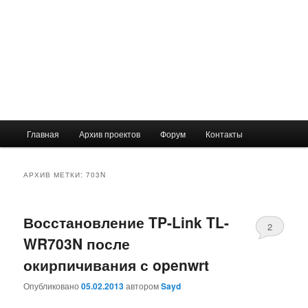
Главное
Главная
Архив проектов
Форум
Контакты
меню
АРХИВ МЕТКИ:
703N
Восстановление TP-Link TL-
2
WR703N после
окирпичивания с openwrt
Опубликовано
05.02.2013
автором
Sayd