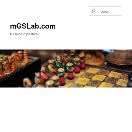
Перейти
Перейти
к
к
Поис
основному
дополнительному
содержимому
содержимому
mGSLab.com
Разное о разном :)