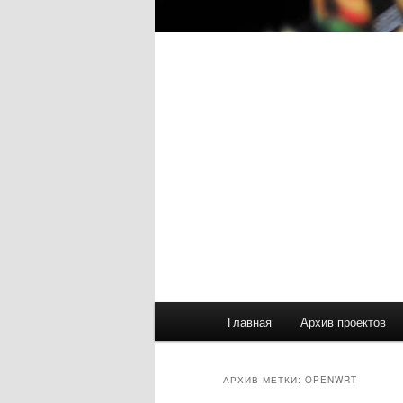
Главное
Главная
Архив проектов
меню
АРХИВ МЕТКИ:
OPENWRT