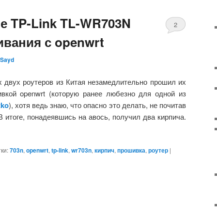
е TP-Link TL-WR703N
2
ивания с openwrt
Sayd
 двух роутеров из Китая незамедлительно прошил их
вкой openwrt (которую ранее любезно для одной из
tko
), хотя ведь знаю, что опасно это делать, не почитав
В итоге, понадеявшись на авось, получил два кирпича.
ки:
703n
,
openwrt
,
tp-link
,
wr703n
,
кирпич
,
прошивка
,
роутер
|