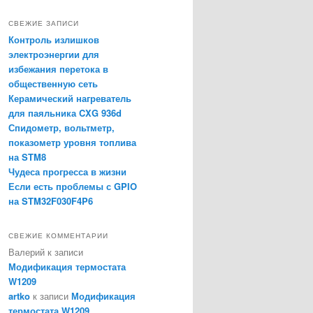
и
с
СВЕЖИЕ ЗАПИСИ
к
Контроль излишков
электроэнергии для
избежания перетока в
общественную сеть
Керамический нагреватель
для паяльника CXG 936d
Спидометр, вольтметр,
показометр уровня топлива
на STM8
Чудеса прогресса в жизни
Если есть проблемы с GPIO
на STM32F030F4P6
СВЕЖИЕ КОММЕНТАРИИ
Валерий
к записи
Модификация термостата
W1209
artko
к записи
Модификация
термостата W1209